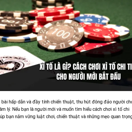
i bài hấp dẫn và đầy tính chiến thuật, thu hút đông đảo người ch
m lý. Nếu bạn là người mới và muốn tìm hiểu cách chơi xì tố chi
úp bạn nắm vững luật chơi, chiến thuật và những mẹo quan trọn