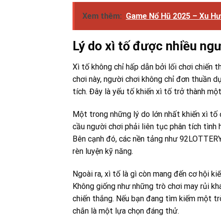
Xem thêm:
Game Nổ Hũ 2025 – Xu Hư
Lý do xì tố được nhiều ngư
Xì tố không chỉ hấp dẫn bởi lối chơi chiến t
chơi này, người chơi không chỉ đơn thuần 
tích. Đây là yếu tố khiến xì tố trở thành mộ
Một trong những lý do lớn nhất khiến xì tố 
cầu người chơi phải liên tục phân tích tình 
Bên cạnh đó, các nền tảng như 92LOTTERY cu
rèn luyện kỹ năng.
Ngoài ra, xì tố là gì còn mang đến cơ hội ki
Không giống như những trò chơi may rủi khá
chiến thắng. Nếu bạn đang tìm kiếm một trò
chắn là một lựa chọn đáng thử.