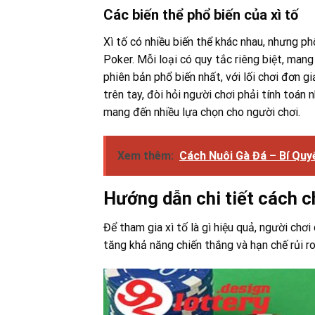
Các biến thể phổ biến của xì tố
Xì tố có nhiều biến thể khác nhau, nhưng p
Poker. Mỗi loại có quy tắc riêng biệt, man
phiên bản phổ biến nhất, với lối chơi đơn g
trên tay, đòi hỏi người chơi phải tính toá
mang đến nhiều lựa chọn cho người chơi.
Xem thêm:
Cách Nuôi Gà Đá – Bí Qu
Hướng dẫn chi tiết cách chơ
Để tham gia xì tố là gì hiệu quả, người chơi
tăng khả năng chiến thắng và hạn chế rủi r