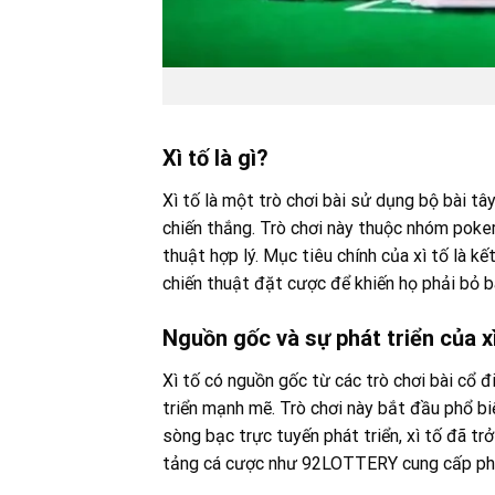
Xì tố là gì?
Xì tố là một trò chơi bài sử dụng bộ bài tâ
chiến thắng. Trò chơi này thuộc nhóm poker
thuật hợp lý. Mục tiêu chính của xì tố là k
chiến thuật đặt cược để khiến họ phải bỏ b
Nguồn gốc và sự phát triển của xì 
Xì tố có nguồn gốc từ các trò chơi bài cổ
triển mạnh mẽ. Trò chơi này bắt đầu phổ biế
sòng bạc trực tuyến phát triển, xì tố đã tr
tảng cá cược như 92LOTTERY cung cấp phiên 