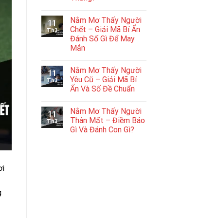
Nằm Mơ Thấy Người
11
Chết – Giải Mã Bí Ẩn
Th3
Đánh Số Gì Để May
Mắn
Nằm Mơ Thấy Người
11
Yêu Cũ – Giải Mã Bí
Th3
Ẩn Và Số Đề Chuẩn
Nằm Mơ Thấy Người
11
Thân Mất – Điềm Báo
Th3
Gì Và Đánh Con Gì?
ơi
g