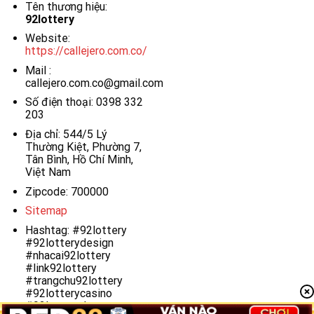
Tên thương hiệu:
92lottery
Website:
https://callejero.com.co/
Mail :
callejero.com.co@gmail.com
Số điện thoại: 0398 332
203
Địa chỉ: 544/5 Lý
Thường Kiệt, Phường 7,
Tân Bình, Hồ Chí Minh,
Việt Nam
Zipcode: 700000
Sitemap
Hashtag: #92lottery
#92lotterydesign
#nhacai92lottery
#link92lottery
#trangchu92lottery
#92lotterycasino
#92lotterydaga