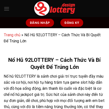
Bỏ
qua
nội
dung
ĐĂNG NHẬP
ĐĂNG KÝ
Trang chủ
»
Nổ Hũ 92LOTTERY – Cách Thức Và Bí Quyết
Để Trúng Lớn
Nổ Hũ 92LOTTERY – Cách Thức Và Bí
Quyết Để Trúng Lớn
Nổ hũ 92LOTTERY là sảnh chơi giải trí trực tuyến đầy màu
sắc và cơ hội, nơi hội tụ hàng trăm tựa game slot hấp dẫn
với đồ họa sống động, âm thanh lôi cuốn và đặc biệt là cơ
chế nổ hũ jackpot giá trị. Sức hút của sảnh chơi này đến từ
sự đơn giản, dễ chơi, phù hợp với mọi đối tượng anh em bet
thủ, cùng với đó là tiềm năng trúng thưởng lớn, có thể thay