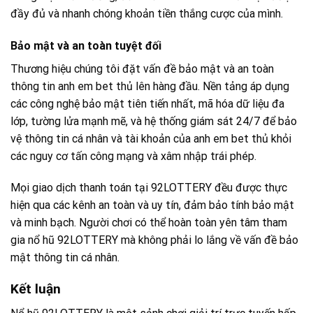
đầy đủ và nhanh chóng khoản tiền thắng cược của mình.
Bảo mật và an toàn tuyệt đối
Thương hiệu chúng tôi đặt vấn đề bảo mật và an toàn
thông tin anh em bet thủ lên hàng đầu. Nền tảng áp dụng
các công nghệ bảo mật tiên tiến nhất, mã hóa dữ liệu đa
lớp, tường lửa mạnh mẽ, và hệ thống giám sát 24/7 để bảo
vệ thông tin cá nhân và tài khoản của anh em bet thủ khỏi
các nguy cơ tấn công mạng và xâm nhập trái phép.
Mọi giao dịch thanh toán tại 92LOTTERY đều được thực
hiện qua các kênh an toàn và uy tín, đảm bảo tính bảo mật
và minh bạch. Người chơi có thể hoàn toàn yên tâm tham
gia nổ hũ 92LOTTERY mà không phải lo lắng về vấn đề bảo
mật thông tin cá nhân.
Kết luận