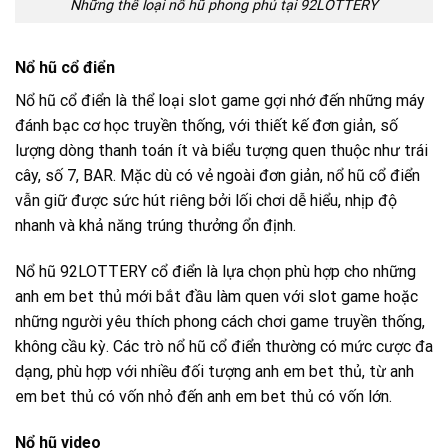
Những thể loại nổ hũ phong phú tại 92LOTTERY
Nổ hũ cổ điển
Nổ hũ cổ điển là thể loại slot game gợi nhớ đến những máy
đánh bạc cơ học truyền thống, với thiết kế đơn giản, số
lượng dòng thanh toán ít và biểu tượng quen thuộc như trái
cây, số 7, BAR. Mặc dù có vẻ ngoài đơn giản, nổ hũ cổ điển
vẫn giữ được sức hút riêng bởi lối chơi dễ hiểu, nhịp độ
nhanh và khả năng trúng thưởng ổn định.
Nổ hũ 92LOTTERY cổ điển là lựa chọn phù hợp cho những
anh em bet thủ mới bắt đầu làm quen với slot game hoặc
những người yêu thích phong cách chơi game truyền thống,
không cầu kỳ. Các trò nổ hũ cổ điển thường có mức cược đa
dạng, phù hợp với nhiều đối tượng anh em bet thủ, từ anh
em bet thủ có vốn nhỏ đến anh em bet thủ có vốn lớn.
Nổ hũ video