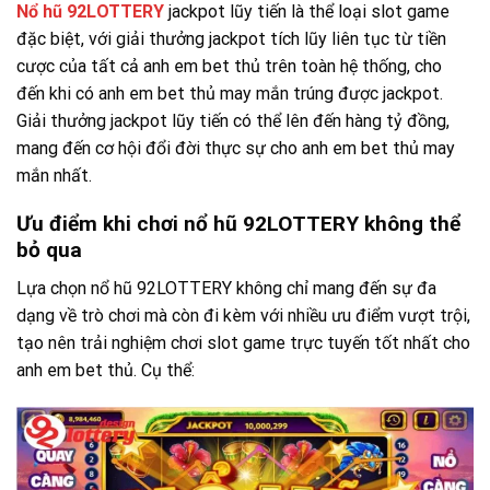
Nổ hũ 92LOTTERY
jackpot lũy tiến là thể loại slot game
đặc biệt, với giải thưởng jackpot tích lũy liên tục từ tiền
cược của tất cả anh em bet thủ trên toàn hệ thống, cho
đến khi có anh em bet thủ may mắn trúng được jackpot.
Giải thưởng jackpot lũy tiến có thể lên đến hàng tỷ đồng,
mang đến cơ hội đổi đời thực sự cho anh em bet thủ may
mắn nhất.
Ưu điểm khi chơi nổ hũ 92LOTTERY không thể
bỏ qua
Lựa chọn nổ hũ 92LOTTERY không chỉ mang đến sự đa
dạng về trò chơi mà còn đi kèm với nhiều ưu điểm vượt trội,
tạo nên trải nghiệm chơi slot game trực tuyến tốt nhất cho
anh em bet thủ. Cụ thể: