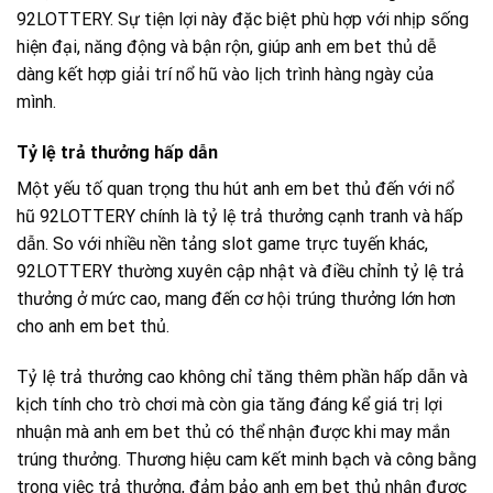
92LOTTERY. Sự tiện lợi này đặc biệt phù hợp với nhịp sống
hiện đại, năng động và bận rộn, giúp anh em bet thủ dễ
dàng kết hợp giải trí nổ hũ vào lịch trình hàng ngày của
mình.
Tỷ lệ trả thưởng hấp dẫn
Một yếu tố quan trọng thu hút anh em bet thủ đến với nổ
hũ 92LOTTERY chính là tỷ lệ trả thưởng cạnh tranh và hấp
dẫn. So với nhiều nền tảng slot game trực tuyến khác,
92LOTTERY thường xuyên cập nhật và điều chỉnh tỷ lệ trả
thưởng ở mức cao, mang đến cơ hội trúng thưởng lớn hơn
cho anh em bet thủ.
Tỷ lệ trả thưởng cao không chỉ tăng thêm phần hấp dẫn và
kịch tính cho trò chơi mà còn gia tăng đáng kể giá trị lợi
nhuận mà anh em bet thủ có thể nhận được khi may mắn
trúng thưởng. Thương hiệu cam kết minh bạch và công bằng
trong việc trả thưởng, đảm bảo anh em bet thủ nhận được