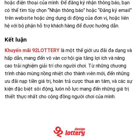
hoặc điện thoại của mình. Để đăng ký nhận thông báo, bạn
có thể tìm tùy chọn “Nhận thông báo” hoặc “Đăng ký email”
trên website hoặc ứng dụng di động của đơn vị, hoặc liên
hệ với bộ phận hỗ trợ khách hàng để được hướng dẫn.
Kết luận
Khuyến mãi 92LOTTERY
là một thế giới ưu đãi đa dạng và
hấp dẫn, mang đến vô vàn cơ hội gia tăng lợi ích và nâng
cao trải nghiệm giải trí cho người chơi. Từ những chương
trình chào mừng nồng nhiệt cho thành viên mới, đến những
ưu đãi nạp tiền giá trị, hoàn trả cược thua an tâm, và các sự
kiện đặc biệt sôi động, luôn nỗ lực mang đến những giá trị
thiết thực nhất cho cộng đồng người chơi của mình.