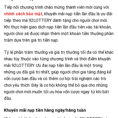
Tiếp nối chương trình chào mừng thành viên mới cùng với
chính sách bảo mật
, khuyến mãi nạp tiền lần đầu là ưu đãi
tiếp theo mà 92LOTTERY dành tặng cho người chơi mới.
Khi thực hiện giao dịch nạp tiền lần đầu tiên vào tài khoản,
người chơi sẽ được nhận thêm một khoản tiền thưởng phần
trăm dựa trên giá trị tiền nạp.
Tỷ lệ phần trăm thưởng và giá trị thưởng tối đa có thể khác
nhau tùy thuộc vào từng chương trình và thời điểm khuyến
mãi 92LOTTERY. Ưu đai nạp tiền lần đầu là một trong
những ưu đãi giá trị nhất, giúp người chơi gia tăng đáng kể
vốn cược ban đầu và có thêm cơ hội trải nghiệm các trò
chơi yêu thích. Đây là cơ hội không thể bỏ qua cho những
người chơi mới muốn tối ưu hóa vốn cược ngay từ khi bắt
đầu.
Khuyến mãi nạp tiền hàng ngày/hàng tuần