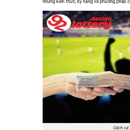
những kiến thức, kỹ năng và phương pháp c
Cách cá 