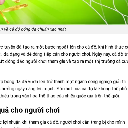
n về cá độ bóng đá chuẩn xác nhất
ực tuyến đã tạo ra một bước ngoặt lớn cho cá độ, khi hình thức c
i, đa dạng và dễ dàng tiếp cận cho người chơi. Ngày nay, cá độ t
hút đông đảo người chơi tham gia và tạo ra một thị trường cá cư
 độ bóng đá đã vươn lên trở thành một ngành công nghiệp giải trí
h hưởng ngày càng lớn mạnh. Sức hút của cá độ là không thể phủ
hiếu trong văn hóa thể thao của nhiều quốc gia trên thế giới.
quả cho người chơi
 lợi nhuận khi tham gia cá độ, người chơi cần trang bị cho mình