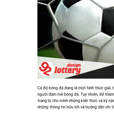
Cá độ bóng đá đang là một hình thức giải t
người đam mê bóng đá. Tuy nhiên, để tham 
trang bị cho mình những kiến thức và kỹ năn
những thông tin hữu ích và hướng dẫn chi ti