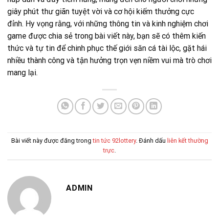
giây phút thư giãn tuyệt vời và cơ hội kiếm thưởng cực
đỉnh. Hy vọng rằng, với những thông tin và kinh nghiệm chơi
game được chia sẻ trong bài viết này, bạn sẽ có thêm kiến
thức và tự tin để chinh phục thế giới săn cá tài lộc, gặt hái
nhiều thành công và tận hưởng trọn vẹn niềm vui mà trò chơi
mang lại.
Bài viết này được đăng trong
tin tức 92lottery
. Đánh dấu
liên kết thường
trực
.
ADMIN