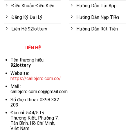
Điều Khoản Điều Kiện
Hướng Dẫn Tải App
Đăng Ký Đại Lý
Hướng Dẫn Nạp Tiền
Liên Hệ 92lottery
Hướng Dẫn Rút Tiền
LIÊN HỆ
Tên thương hiệu:
92lottery
Website:
https://callejero.com.co/
Mail :
callejero.com.co@gmail.com
Số điện thoại: 0398 332
203
Địa chỉ: 544/5 Lý
Thường Kiệt, Phường 7,
Tân Bình, Hồ Chí Minh,
Việt Nam