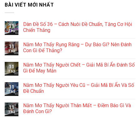
BÀI VIẾT MỚI NHẤT
Dàn Đề Số 36 – Cách Nuôi Đề Chuẩn, Tăng Cơ Hội
11
Chiến Thắng
Th3
Nằm Mơ Thấy Rụng Răng – Dự Báo Gì? Nên Đánh
11
Con Gì Để Thắng?
Th3
Nằm Mơ Thấy Người Chết – Giải Mã Bí Ẩn Đánh Số
11
Gì Để May Mắn
Th3
Nằm Mơ Thấy Người Yêu Cũ – Giải Mã Bí Ẩn Và Số
11
Đề Chuẩn
Th3
Nằm Mơ Thấy Người Thân Mất – Điềm Báo Gì Và
11
Đánh Con Gì?
Th3