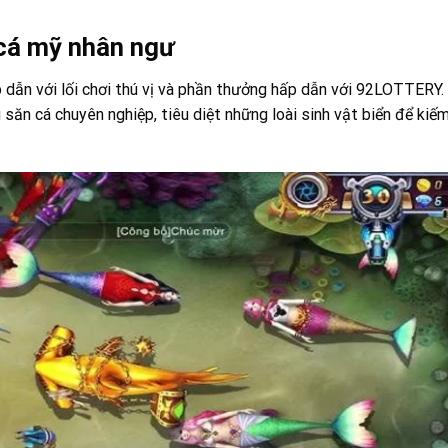
n cá mỹ nhân ngư
ấp dẫn với lối chơi thú vị và phần thưởng hấp dẫn với 92LOTTERY.
săn cá chuyên nghiệp, tiêu diệt những loài sinh vật biển để kiế