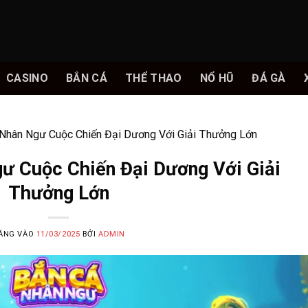
CASINO
BẮN CÁ
THỂ THAO
NỔ HŨ
ĐÁ GÀ
Nhân Ngư Cuộc Chiến Đại Dương Với Giải Thưởng Lớn
ư Cuộc Chiến Đại Dương Với Giải
Thưởng Lớn
ĂNG VÀO
11/03/2025
BỞI
ADMIN