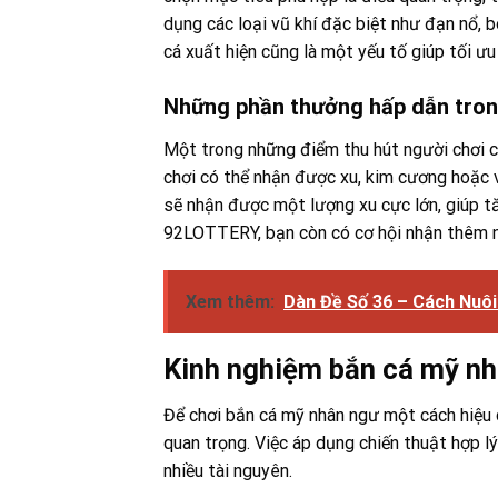
dụng các loại vũ khí đặc biệt như đạn nổ, b
cá xuất hiện cũng là một yếu tố giúp tối ư
Những phần thưởng hấp dẫn tron
Một trong những điểm thu hút người chơi ch
chơi có thể nhận được xu, kim cương hoặc v
sẽ nhận được một lượng xu cực lớn, giúp t
92LOTTERY, bạn còn có cơ hội nhận thêm n
Xem thêm:
Dàn Đề Số 36 – Cách Nuôi
Kinh nghiệm bắn cá mỹ nh
Để chơi bắn cá mỹ nhân ngư một cách hiệu
quan trọng. Việc áp dụng chiến thuật hợp l
nhiều tài nguyên.