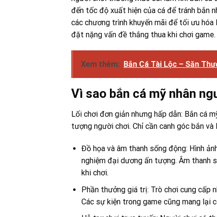
đến tốc độ xuất hiện của cá để tránh bắn 
các chương trình khuyến mãi để tối ưu hóa l
đặt nặng vấn đề thắng thua khi chơi game.
Xem thêm:
Bắn Cá Tài Lộc – Săn Th
Vì sao bắn cá mỹ nhân ngư
Lối chơi đơn giản nhưng hấp dẫn: Bắn cá m
tượng người chơi. Chỉ cần canh góc bắn và 
Đồ họa và âm thanh sống động: Hình ảnh
nghiệm đại dương ấn tượng. Âm thanh s
khi chơi.
Phần thưởng giá trị: Trò chơi cung cấp 
Các sự kiện trong game cũng mang lại cơ