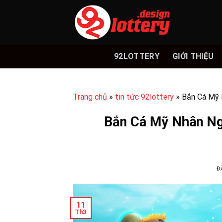
Bỏ
qua
nội
dung
92LOTTERY
GIỚI THIỆU
Trang chủ
»
tin tức 92lottery
»
Bắn Cá Mỹ 
Bắn Cá Mỹ Nhân Ng
Đ
11
Th3