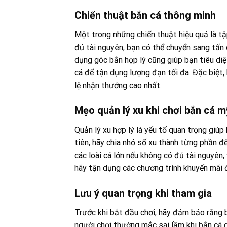
Chiến thuật bắn cá thông minh
Một trong những chiến thuật hiệu quả là tậ
đủ tài nguyên, bạn có thể chuyển sang tấn c
dụng góc bắn hợp lý cũng giúp bạn tiêu di
cá để tận dụng lượng đạn tối đa. Đặc biệt,
lệ nhận thưởng cao nhất.
Mẹo quản lý xu khi chơi bắn cá 
Quản lý xu hợp lý là yếu tố quan trọng giúp
tiên, hãy chia nhỏ số xu thành từng phần để
các loài cá lớn nếu không có đủ tài nguyên, 
hãy tận dụng các chương trình khuyến mãi 
Lưu ý quan trọng khi tham gia
Trước khi bắt đầu chơi, hãy đảm bảo rằng b
người chơi thường mắc sai lầm khi bắn cá q