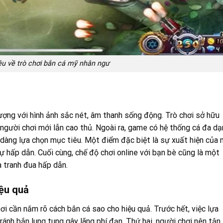
iệu về trò chơi bắn cá mỹ nhân ngư
ượng với hình ảnh sắc nét, âm thanh sống động. Trò chơi sở hữu
 người chơi mới lẫn cao thủ. Ngoài ra, game có hệ thống cá đa d
 dàng lựa chọn mục tiêu. Một điểm đặc biệt là sự xuất hiện của
 hấp dẫn. Cuối cùng, chế độ chơi online với bạn bè cũng là một
à tranh đua hấp dẫn.
ệu quả
i cần nắm rõ cách bắn cá sao cho hiệu quả. Trước hết, việc lựa
ránh bắn lung tung gây lãng phí đạn. Thứ hai, người chơi nên tận