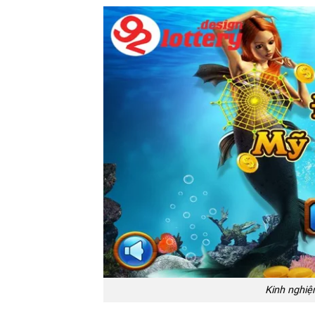
Kinh nghiệ